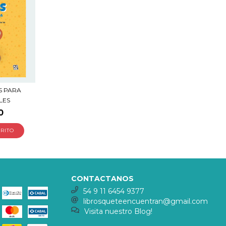
S PARA
LES
0
CONTACTANOS
54 9 11 6454 9377
librosqueteencuentran@gmail.com
Visita nuestro Blog!