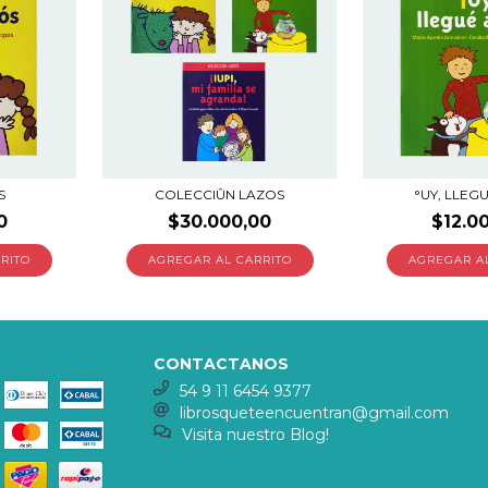
S
COLECCIÛN LAZOS
°UY, LLEG
0
$30.000,00
$12.0
CONTACTANOS
54 9 11 6454 9377
librosqueteencuentran@gmail.com
Visita nuestro Blog!