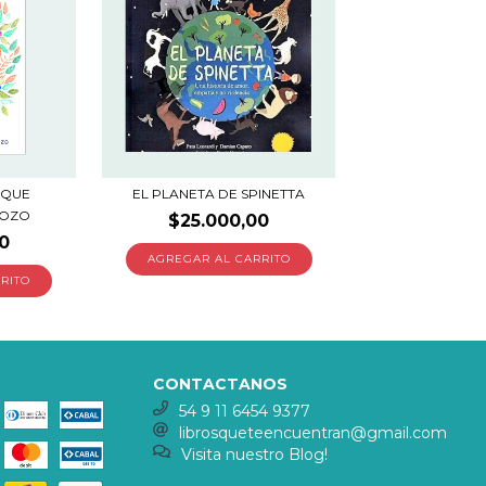
 QUE
EL PLANETA DE SPINETTA
POZO
$25.000,00
0
CONTACTANOS
54 9 11 6454 9377
librosqueteencuentran@gmail.com
Visita nuestro Blog!