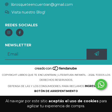
librosqueteencuentran@gmail.com
Visita nuestro Blog!
REDES SOCIALES
NEWSLETTER
COPYRIGHT LIBROS QUE TE ENCUENTRAN | LITERATURA INFANTIL - 2026. TODOS LOS
DERECHOS RESERVADOS.
DEFENSA DE LAS Y LOS CONSUMIDORES. PARA RECLAMOS
INGRESÁ ACÁ.
BOTÓN DE ARREPENTIMIENTO
Al navegar por este sitio
aceptás el uso de cookies
para
agilizar tu experiencia de compra.